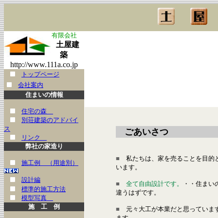
有限会社
土屋建
築
http://www.111a.co.jp
トップページ
会社案内
住まいの情報
住宅の森
別荘建築のアドバイ
ス
ごあいさつ
リンク
弊社の家造り
■
私たちは、家を売ることを目的
施工例 （用途別）
います。
設計編
■
全て自由設計です。
・・住まい
標準的施工方法
違うはずです。
模型写真
施 工 例
■
元々大工が本業だと思っていま
ます。