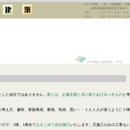
サイト管理 （有）土屋建築 土屋
群馬県吾妻郡嬬恋村大前99-1
TEL ０２７９－９６－０３
FAX ０２７９－９６－１１
メールはこちらから (^-^)。
とした会社ではありません。
家とは、お施主様と共に創りあげるべきもの
と考
の考え方、趣味、家族構成、敷地、気候、思い・・１人１人が違うように１棟
すので、
1棟、1棟全て
心をこめて自社施工
いたします
。又施工のみの工事も