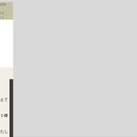
紀明
５６
０１
えて
１棟
いたし