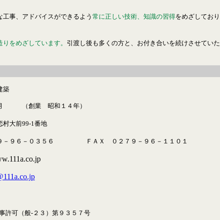
工事、アドバイスができるよう
常に正しい技術、知識の習得
をめざしており
造りをめざしています。
引渡し後も多くの方と、お付き合いを続けさせていた
建築
月 （創業 昭和１４年）
前99-1番地
－９６－０３５６ ＦＡＸ ０２７９－９６－１１０１
/www.111a.co.jp
@111a.co.jp
許可（般-２３）第９３５７号