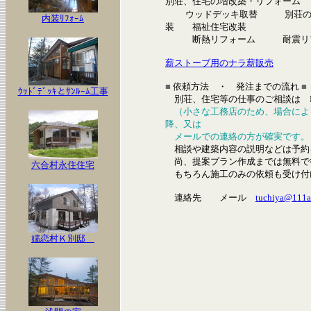
別荘、住宅の増改築・リフォーム
ウッドデッキ取替 別荘の屋
内装ﾘﾌｫｰﾑ
装 福祉住宅改装
断熱リフォーム 耐震リフ
薪ストーブ用のナラ薪販売
■
依頼方法 ・ 発注までの流れ
■
ｳｯﾄﾞﾃﾞｯｷとｻﾝﾙｰﾑ工事
別荘、住宅等の仕事のご相談は E-
（小さな工務店のため、場合によ
降、又は
メールでの連絡の方が確実です。
相談や建築内容の説明などは予約
尚、提案プラン作成までは無料で
六合村永住住宅
もちろん施工のみの依頼も受け付
連絡先 メール
tuchiya@111a.
嬬恋村Ｋ別邸