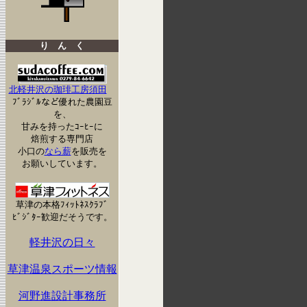
り ん く
北軽井沢の珈琲工房須田
ﾌﾞﾗｼﾞﾙなど優れた農園豆
を、
甘みを持ったｺｰﾋｰに
焙煎する専門店
小口の
なら薪
を販売を
お願いしています。
草津の本格ﾌｨｯﾄﾈｽｸﾗﾌﾞ
ﾋﾞｼﾞﾀｰ歓迎だそうです。
軽井沢の日々
草津温泉スポーツ情報
河野進設計事務所