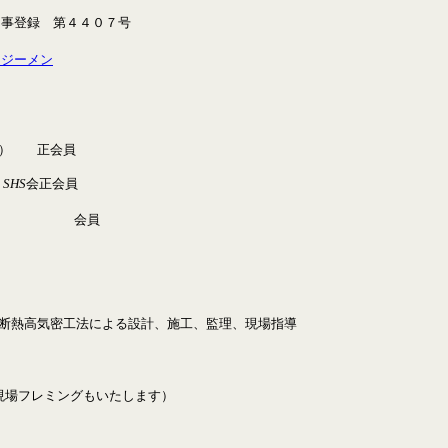
知事登録 第４４０７号
スジーメン
協） 正会員
HS
会正会員
会員
断熱高気密工法による設計、施工、監理、現場指導
現場フレミングもいたします）