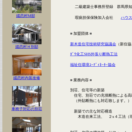
二級建築士事務所登録 群馬県
嬬恋村M邸
瑕疵担保保険加入会社
ハウ
■
加盟団体
■
新木造住宅技術研究協議会
（新住
嬬恋村Ｈ別邸
ﾀﾞｳ化工SHS外張り断熱工法
S
福祉住環境ｺｰﾃﾞｨﾈｰﾀｰ協会
嬬恋村内装改修
■
業務内容
■
別荘、住宅等の新築
住宅、別荘での充填断熱による高
（外貼断熱にも対応致します。）
車椅子対応の別荘
新築での主な対応構造
木造在来工法、 ２x４工法（