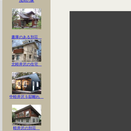
浅間の家
書庫のある別荘
北軽井沢の住宅
中軽井沢Ｓ邸離れ
軽井沢の別荘