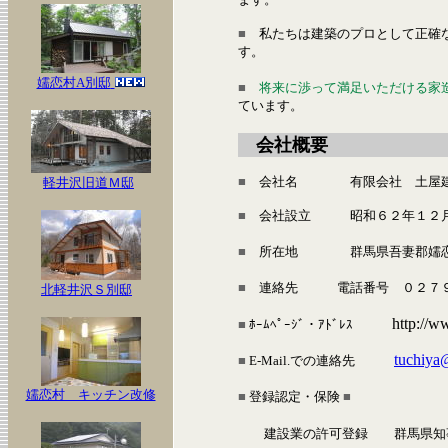
■
私たちは建築のプロとして正確な
す。
嬬恋村A別邸
■
将来に渉って満足いただける家
ています。
会社概要
■
会社名 有限会社 土屋
軽井沢旧道Ｍ邸
■
会社設立 昭和６２年１２
■
所在地 群馬県吾妻郡嬬恋村大
■
連絡先 電話番号 ０２７９
北軽井沢Ｓ別邸
http:/
■
ﾎｰﾑﾍﾟｰｼﾞ・ｱﾄﾞﾚｽ
tuchiya
■
E-Mail.での連絡先
嬬恋村 キッチン改修
■
登録認定・保険
■
建設業の許可登録 群馬県知事