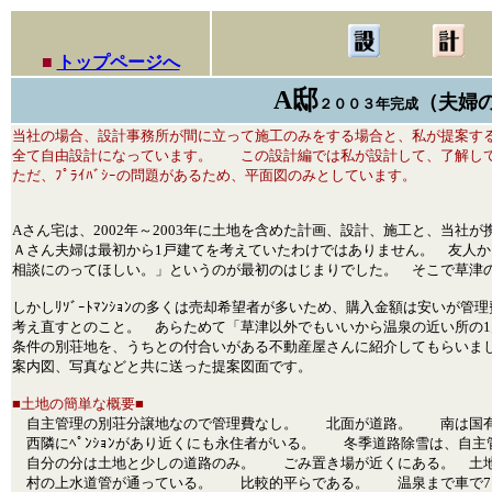
■
トップページへ
A邸
（夫婦
２００３年完成
当社の場合、設計事務所が間に立って施工のみをする場合と、私が提案す
全て自由設計になっています。 この設計編では私が設計して、了解し
ただ、ﾌﾟﾗｲﾊﾞｼｰの問題があるため、平面図のみとしています。
Aさん宅は、2002年～2003年に土地を含めた計画、設計、施工と、当社
Ａさん夫婦は最初から1戸建てを考えていたわけではありません。 友人から
相談にのってほしい。」というのが最初のはじまりでした。 そこで草津の
しかしﾘｿﾞｰﾄﾏﾝｼｮﾝの多くは売却希望者が多いため、購入金額は安いが
考え直すとのこと。 あらためて「草津以外でもいいから温泉の近い所の
条件の別荘地を、うちとの付合いがある不動産屋さんに紹介してもらいまし
案内図、写真などと共に送った提案図面です。
■土地の簡単な概要■
自主管理の別荘分譲地なので管理費なし。 北面が道路。 南は国有
西隣にﾍﾟﾝｼｮﾝがあり近くにも永住者がいる。 冬季道路除雪は、自主管
自分の分は土地と少しの道路のみ。 ごみ置き場が近くにある。 土地
村の上水道管が通っている。 比較的平らである。 温泉まで車で7