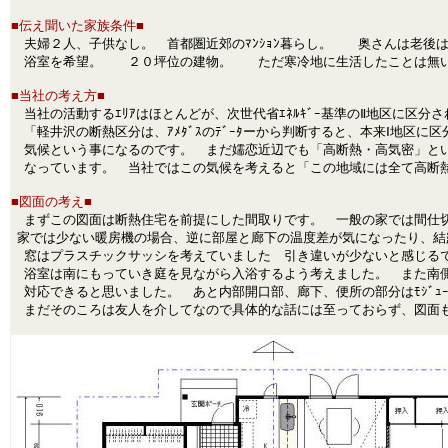
■伝え聞いた家族条件■
夫婦２人、子供なし。 首都圏近郊のﾏﾝｼｮﾝ暮らし。 奥さんは老後
浴室を希望。 ２０坪位の建物。 ただ寒冷地に生活したこと
■当社の考え方■
当社の活動するｴﾘｱはほとんどが、次世代省ｴﾈﾙｷﾞｰ基準のⅡ地区に区
「軽井沢の断熱区分は、ｱﾒﾀﾞｽのﾃﾞｰﾀーから判断すると、本来Ⅰ地区に
気候という事になるのです。 まだ嬬恋近辺でも「高断熱・高気密」とい
なっています。 当社ではこの気候を考えると「この地域には全て高断
■図面の考え■
まずこの図面は断熱住宅を前提にした間取りです。 一般の家では間仕切
家では少ない暖房機の場合、逆に部屋と廊下の温度差が気になったり、結
窓はプラスチックサッシを考えていました 引き違いが少ないと感じるで
浴室は南にもっていき庭を見ながら入浴するよう考えました。 また南側の
対応できると思いました。 あと内部開口部、廊下、便所の部分はﾓｼﾞｭ
まだそのころは友人を介してなので具体的な話には至っておらず、図面