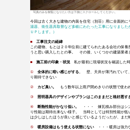
写真のみを御覧になりたい方は下側にスクロールしてください。
今回は古く大きな建物の内装を住宅（別荘）用に全面的に
湯器、衛生器具取替など多岐にわたった工事になりました
ＵＰします。）
■
工事注文の経緯
この建物、もとは２０年位前に建てられたある会社の保養
うと思い購入したとの事。 その後、いくつかの建築業者
■
施工前の印象・状況
私が最初に現場状況を確認した
①
全体的に暗い感じがする
。 壁、天井が薄汚れていて
り期待できない
②
カビ臭い。
もう数年以上雨戸閉めきりの状態で使われ
③
照明器具のデザインやプランはこのままだと格好悪す
④
断熱性能がかなり低い。
・・・ 煉瓦積み部分はシン
り性能は期待出来ない様子。 当時としては特別性能が低
は少しはしたほうが良いと感じているようだったが、まだ
⑤
暖房設備はもう使える状態にない
・・・暖房は強力な