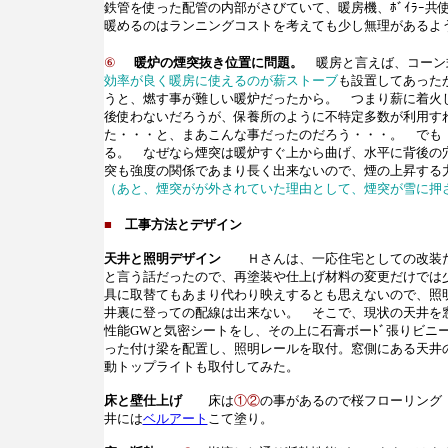
鉄管を使った配管の内部がさびていて、暖房機、ﾎﾞｲﾗｰ
暖めるのはランニングコストを考えても少し無理があるよ
⑥
暖炉の煙突抜き位置に問題。
暖房と言えば、コーン
効率が良く暖房に使えるのが薪ストーブ
も設置してあった
うと、燃す事が難しい暖炉だったから。 つまり薪に着火
後使わないだろうが、保養所のように不特定多数が利用す
た・・・と、まあこんな事だったのだろう・・・。 でも
る。 なぜなら煙突は暖炉すぐ上から曲げ、水平に背後の
突も強度の関係であまり長く出来ないので、煙の上昇する
（あと、煙突がが外されていた理由として、煙突が雪に押
■
工事方法とデザイン
天井と照明デザイン
Ｈさんは、一応住宅としての改装だが
と言う話だったので、再塗装や仕上げ材料の変更だけでは
具に取替てもあまり代わり映えするとも思えないので、照
井裏に登っての配線は出来ない。 そこで、現状の天井を窓側
性能GWと気密シートをし、その上に石膏ボーﾄﾞ張りビニ
った付け梁を配置し、照明レールを取付。窓側にある天井
動トップライトも取付してみた。
床と壁仕上げ
床は
①②
の事があるので桜フローリング
井には
ベルアート
こて塗り。