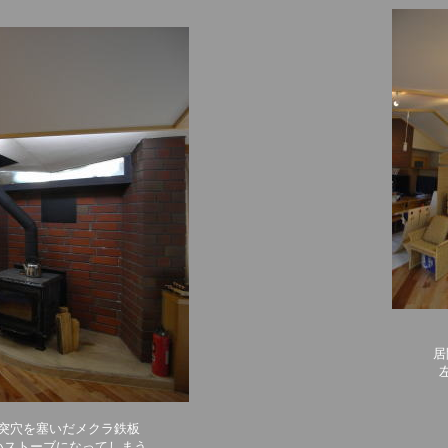
居
突穴を塞いだメクラ鉄板
いストーブになってしまう。