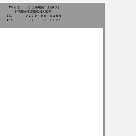
ｻｲﾄ管理 （有）土屋建築 土屋紀明
群馬県吾妻郡嬬恋村大前99-1
TEL ０２７９－９６－０３５６
FAX ０２７９－９６－１１０１