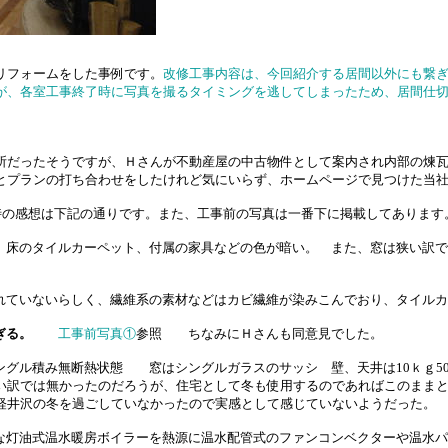
リフォームをした事例です。
改修工事内容は、今回紹介する居間以外にも繋
が、各室工事終了時に写真を撮るタイミングを逃してしまったため、居間仕
所だったそうですが、Ｈさんが不動産屋の中古物件として案内され内部の煉
とプランの打ち合わせをしたけれど気にいらず、ホームページで見つけた当
時の感想は下記の通りです。また、工事前の写真は一番下に掲載してあります
、床のタイルカーペット、付属の家具などの色が暗い。 また、窓は狭い訳で
ていないらしく、繊維系の素材などはカビ繊維が染みこんでおり、タイルカ
ぎる。
工事前写真①
参照 ちなみにＨさんも同意見でした。
グル積み無断熱状態 窓はシングルガラスのサッシ 壁、天井は10ｋｇ50
い訳では無かったのだろうが、住宅として冬も使用するのであればこのままと
軽井沢の冬を過ごしていなかったので実感として感じていないようだった。
灯油式温水暖房ボイラーを熱源に温水配管式のファンコンベクターや温水パ