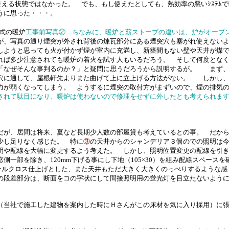
共使える状態ではなかった。 でも、もし使えたとしても、熱効率の悪いｼｽﾃ
うに思った・・・。
式の暖炉
工事前写真② ちなみに、暖炉と薪ストーブの違いは、炉がオープ
が、写真の通り煙突が外され背後の煉瓦部分にある煙突穴も塞がれ使えない
しようと思っても火が付かず煙が室内に充満し、新築間もない壁や天井が煤
れば多少注意されても暖炉の着火を試す人もいるだろう。 そして何度とな
「なぜそんな事判るのか？」と疑問に思うだろうから説明するが。 まず、
穴に通して、屋根軒先よりまた曲げて上に立上げる方法がない。 しかし、
力が弱くなってしまう。 ようするに煙突の取付方がまずいので、煙の排気
されて駄目になり、暖炉は使わないので修理をせずに外したとも考えられま
、居間は将来、夏など長期少人数の部屋貸も考えているとの事。 だから
少し足りなく感じた。 特に
③
の天井からのシャンデリア３個のでの照明は
明や配線を大幅に変更するよう考えた。 しかし、照明位置変更の配線を引
一部を除き、120mm下げる事にし下地（105×30）を組み配線スペース
ールクロス仕上げとした、また天井もただ大きく大きくのっぺりするような感じ
の段差部分は、断面をコの字状にして間接照明用の蛍光灯を目立たないよう
（当社で施工した建物を案内した時にＨさんがこの床材を気に入り採用）に