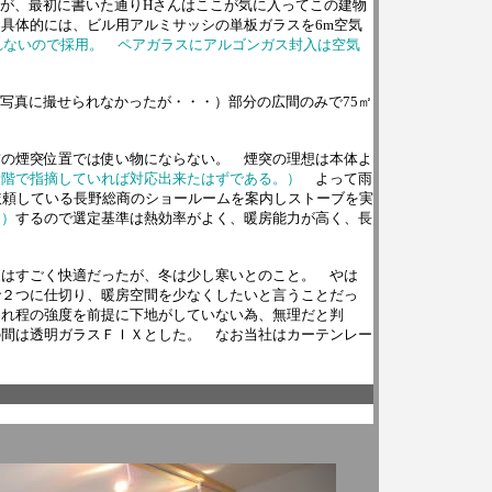
が、最初に書いた通りHさんはここが気に入ってこの建物
具体的には、ビル用アルミサッシの単板ガラスを6m空気
れないので採用。 ペアガラスにアルゴンガス封入は空気
写真に撮せられなかったが・・・）部分の広間のみで75㎡
前の煙突位置では使い物にならない。 煙突の理想は本体よ
段階で指摘していれば対応出来たはずである。）
よって雨
依頼している長野総商のショールームを案内しストーブを実
う）
するので選定基準は熱効率がよく、暖房能力が高く、長
はすごく快適だったが、冬は少し寒いとのこと。 やは
で２つに仕切り、暖房空間を少なくしたいと言うことだっ
それ程の強度を前提に下地がしていない為、無理だと判
の間は透明ガラスＦＩＸとした。 なお当社はカーテンレー