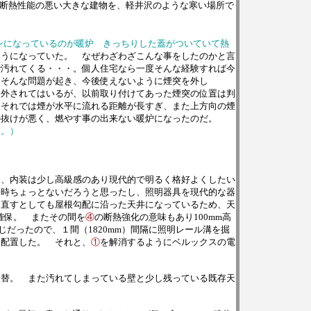
ﾑで断熱性能の悪い大きな建物を、軽井沢のような寒い場所で
ンになっているのが暖炉 きっちりした蓋がついていて熱
ようになっていた。 なぜわざわざこんな事をしたのかと言
で汚れてくる・・・。個人住宅なら一度そんな経験すれば今
くそんな問題が起き、今後使えないように煙突を外し
外されてはいるが、以前取り付けてあった煙突の位置は判
それでは煙が水平に流れる距離が長すぎ、また上方向の煙
の抜けが悪く、燃やす事の出来ない暖炉になったのだ。
す。）
、内装は少し高級感のあり現代的で明るく格好よくしたい
今時ちょっとないだろうと思ったし、照明器具を現代的な器
き直すとしても屋根勾配に沿った天井になっているため、天
を確保。 またその間を
④
の断熱強化の意味もあり100mm高
だったので、１間（1820mm）間隔に照明レール溝を掘
に配置した。 それと、
①
を解消するようにベルックスの電
張替。 また汚れてしまっている壁と少し残っている既存天