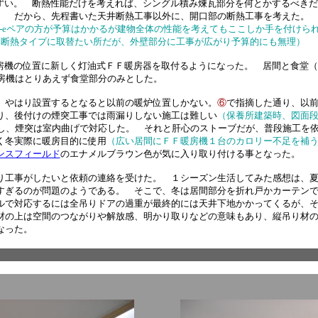
ずい。 断熱性能だけを考えれば、シングル積み煉瓦部分を何とかするべきだ
。 だから、先程書いた天井断熱工事以外に、開口部の断熱工事を考えた。 
O-eペアの方が予算はかかるが建物全体の性能を考えてもここしか手を付けら
も断熱タイプに取替たい所だが、外壁部分に工事が広がり予算的にも無理）
房機の位置に新しく灯油式ＦＦ暖房器を取付るようになった。 居間と食堂（
房機はとりあえず食堂部分のみとした。
やはり設置するとなると以前の暖炉位置しかない。
⑥
で指摘した通り、以
り、後付けの煙突工事では雨漏りしない施工は難しい
（保養所建築時、図面
をし、煙突は室内曲げで対応した。 それと肝心のストーブだが、普段施工を
く冬実際に暖房目的に使用
（広い居間にＦＦ暖房機１台のカロリー不足を補
ンスフィールド
のエナメルブラウン色が気に入り取り付ける事となった。
工事がしたいと依頼の連絡を受けた。 １シーズン生活してみた感想は、夏
すぎるのが問題のようである。 そこで、冬は居間部分を折れ戸かカーテン
ルで対応するには全吊りドアの過重が最終的には天井下地かかってくるが、
材の上は空間のつながりや解放感、明かり取りなどの意味もあり、縦吊り材
になった。