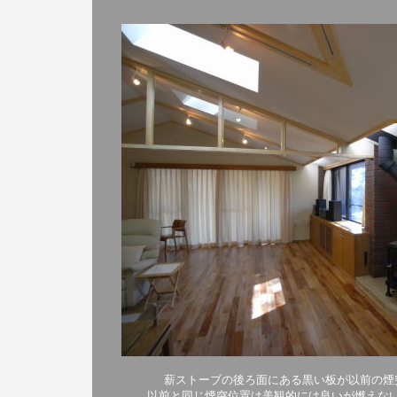
薪ストーブの後ろ面にある黒い板が以前の煙
以前と同じ煙突位置は美観的には良いが燃えな