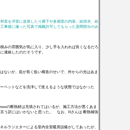
ぎ和室を洋室に改装したり廊下や各個室の内装、給排水、給
切工事後に
撮った写真で
掲載許可してもらった居間部分のみ
瓦積みの雰囲気が気に入り、少し手を入れれば良くなるだろ
社に連絡したのだそうです。
。
はないが、庇が長く低い構造のせいで、外からの光はあま
ーペットなどを洗浄して使えるような状態ではなかった
mmの断熱材は充填されてはいるが、施工方法が悪くあま
言う訳にはいかないと思った。 なお、Hさんは 断熱補強
ネルラジエターによる室内全室暖房設備がしてあったが、