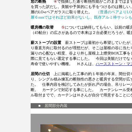
窓の断熱
④
で指摘した通り断熱性能がこのままではま
を買った訳だし、美観や予算的にも手をつけるのは難しい
層のLO-eペアガラスに取り替えた。
（普通のペアよりL
層６mmではそれぼど効果がないし、既存アルミ枠サッシ
暖房機の取替
⑤
については納得してもらい、以前の暖
（45帖分）の広さがあるので本来は２台必要だろうが、暖
薪ストーブの設置
薪ストーブは最初から希望していたが、
り垂直方向に取付るのが理想だが、そこは屋根の谷に当た
漏りの心配ない程度、谷より外し屋根上上煙突BOX工事
際に見てもらい選定する事にした。 今回は美観だけでな
寿命で使いやすい機種。 Ｈさんは、
ハースストーン・マ
居間の仕切
上に掲載した工事の約１年後の年末、間仕切り
り、シングル積み煉瓦の断熱性の悪さと暖房する空間が広
た。 仕事内容を検討してみたが折れ戸の場合、吊りレー
断。 カーテンで対応する事にした。 カーテンレール受
ル取付までで、カーテンはＨさんが自分で用意すること
■ 居間部分内装