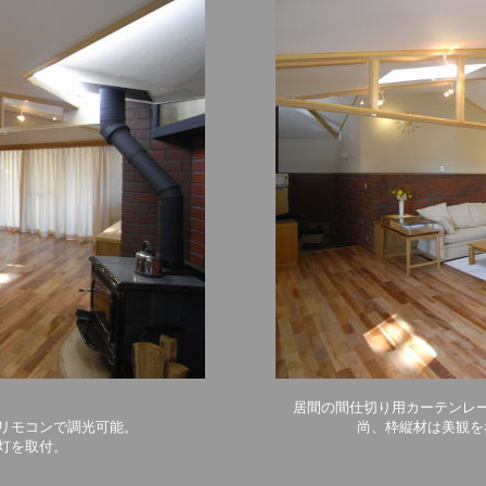
居間の間仕切り用カーテンレ
リモコンで調光可能。
尚、枠縦材は美観を
灯を取付。