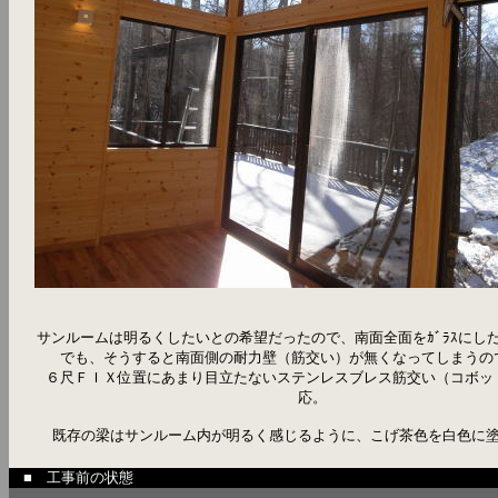
サンルームは明るくしたいとの希望だったので、南面全面をｶﾞﾗｽにし
でも、そうすると南面側の耐力壁（筋交い）が無くなってしまうの
６尺ＦＩＸ位置にあまり目立たないステンレスブレス筋交い（コボッ
応。
既存の梁はサンルーム内が明るく感じるように、こげ茶色を白色に
■ 工事前の状態