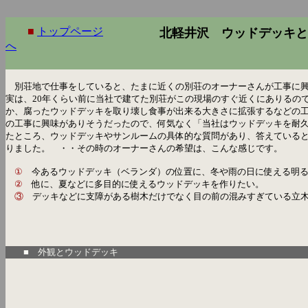
■
トップページ
北軽井沢 ウッドデッキと
へ
別荘地で仕事をしていると、たまに近くの別荘のオーナーさんが工事に興
実は、20年くらい前に当社で建てた別荘がこの現場のすぐ近くにありるの
か、腐ったウッドデッキを取り壊し食事が出来る大きさに拡張するなどの
の工事に興味がありそうだったので、何気なく「当社はウッドデッキを耐
たところ、ウッドデッキやサンルームの具体的な質問があり、答えている
りました。 ・・その時のオーナーさんの希望は、こんな感じです。
①
今あるウッドデッキ（ベランダ）の位置に、冬や雨の日に使える明る
②
他に、夏などに多目的に使えるウッドデッキを作りたい。
③
デッキなどに支障がある樹木だけでなく目の前の混みすぎている立木
■ 外観とウッドデッキ