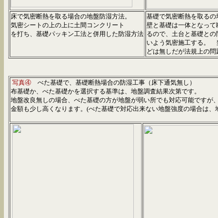
床で気密断熱を取る場合の地盤防湿方法。
基礎で気密断熱を取るの
気密シートの上の上に土間コンクリート
壁と基礎は一体となって
を打ち、基礎パッキン工法と併用した防湿方法
るので、土台と基礎との
いよう気密施工する。 
どは無しだが法規上の問
写真④
べた基礎で、基礎断熱場合の防湿工事（床下通気無し）
布基礎か、べた基礎かを選択する基準は、地盤調査結果次第です。
地盤改良無しの場合、べた基礎の方が地盤が弱い所でも対応可能ですが
金額も少し高くなります。(べた基礎で対応出来ない地盤強度の場合は、