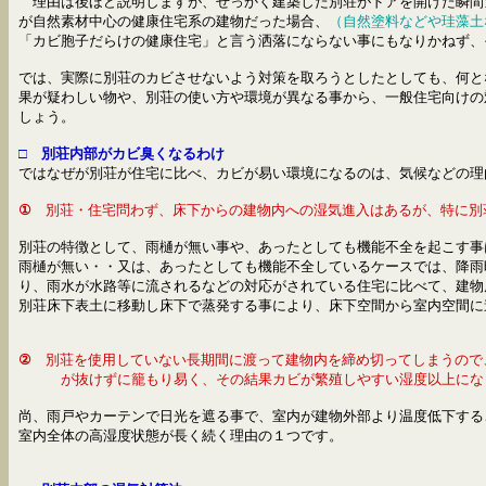
理由は後ほど説明しますが、せっかく建築した別荘がドアを開けた瞬間
が自然素材中心の健康住宅系の建物だった場合、
（自然塗料などや珪藻土
「カビ胞子だらけの健康住宅」と言う洒落にならない事にもなりかねず
では、実際に別荘のカビさせないよう対策を取ろうとしたとしても、何と
果が疑わしい物や、別荘の使い方や環境が異なる事から、一般住宅向けの
しょう。
□ 別荘内部がカビ臭くなるわけ
ではなぜが別荘が住宅に比べ、カビが易い環境になるのは、気候などの理
①
別荘・住宅問わず、床下からの建物内への湿気進入はあるが、特に別
別荘の特徴として、
雨樋が無い事や、あったとしても機能不全を起こす事
雨樋が無い・・又は、
あったとしても機能不全しているケースでは
、降雨
り、雨水が水路等に流されるなどの対応がされている住宅に比べて、建物
別荘床下表土に移動し床下で蒸発する事により、床下空間から室内空
②
別荘を使用していない長期間に渡って建物内を締め切ってしまうので
が抜けずに籠もり易く、その結果カビが繁殖しやすい湿度以上にな
尚、雨戸やカーテンで日光を遮る事で、室内が建物外部より温度低下する
室内全体の高湿度状態が長く続く理由の１つです。