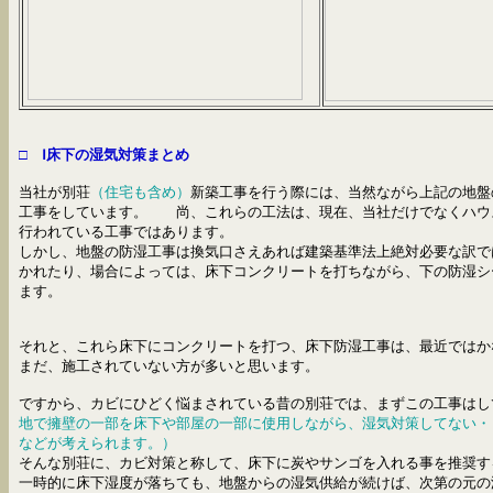
□ Ⅰ
床下の湿気対策
まとめ
当社が別荘
（住宅も含め）
新築工事を行う際には、当然ながら上記の地盤
工事をしています。 尚、これらの工法は、現在、当社だけでなくハウ
行われている工事ではあります。
しかし、
地盤の防湿工事は
換気口さえあれば建築基準法上絶対必要
な訳で
かれたり、場合によっては、床下コンクリートを打ちながら、下の防湿シ
ます。
それと、これら床下にコンクリートを打つ、床下防湿工事は、最近ではかな
まだ、施工されていない方が多いと思います。
ですから、
カビにひどく悩まされている
昔の別荘では、まずこの工事はし
地で擁壁の一部を床下や部屋の一部に使用しながら、湿気対策してない・
などが考えられます。）
そんな別荘に、カビ対策と称して、床下に炭やサンゴを入れる事を推奨す
一時的に
床下湿度が落ちても、
地盤からの湿気供給が続けば、次第の元の