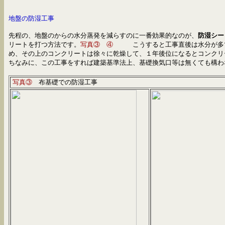
地盤の防湿工事
先程の、地盤のからの水分蒸発を減らすのに一番効果的なのが、
防湿シー
リートを打つ方法です。
写真③ ④
こうすると工事直後は水分が多て
め、その上のコンクリートは徐々に乾燥して、
１年
後位になるとコンクリ
ちなみに、この工事をすれば建築基準法上、基礎換気口等は無くても構わ
写真③
布基礎での防湿工事