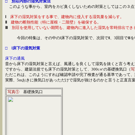
□ 別荘内部の湿気対策法
このような事から、室内をカビ臭くしないための対策としてはこの３点
Ⅰ
床下の湿気対策をする事で、建物内に侵入する湿気量を減らす。
Ⅱ
建物の断熱性能（特に屋根・二階壁）を確保する。
Ⅲ
別荘を使用していない期間も、建物内に進入した湿気を常時排出でき
今回の特集は、その中のⅠ床下の湿気対策で、次回でⅡ、3回目でⅢ
□ Ⅰ床下の湿気対策
床下の通風
昔から床下の湿気対策と言えば、風通しを良くして湿気を抜くと言う考え
ですから、建築法規でも床下の湿気対策
として、300c㎡の基礎換気口（
写
ただこれは、このようにすれば確認申請や完了検査が通る基準であって、
実際、5mおきに換気口があっただけで湿気が抜けるのかと言うと正直言
写真①
基礎換気口