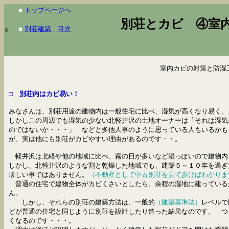
■
トップページへ
別荘とカビ ④室内
■
別荘建築 目次
①
室内カビの対策と防湿
□ 別荘内はカビ易い！
みなさんは、別荘用途の建物内は一般住宅に比べ、湿気が高くなり易く、
しかしこの周辺でも湿気の少ない北軽井沢の土地オーナーは「それは湿気
のではないか・・・」 などと多他人事のように思っている人もいるかも
が、実は他にも別荘がカビやすい理由があるのです・・。
軽井沢は北軽や他の地域に比べ、霧の日が多いなど湿っぽいので建物
しかし、北軽井沢のような割と乾燥した地域でも、建築５～１０年を過ぎ
珍しい事ではありません。
（不動産として中古別荘を見て歩けばわかりま
普通の住宅で建物全体がカビくさいとしたら、余程の湿地に建っている
ん。
しかし、それらの別荘の建築方法は、一般的
（建築基準法）
レベルで
どが普通の住宅と同じように別荘を設計したり造った結果なのです
。 つ
くなるのです・・・。