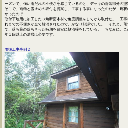
ーズンで、強い雨だれの不便さを感じているのと、デッキの雨落部分の
そこで、雨樋と雪止めの取付を提案し、工事する事になったのだが、現状
かったので、
取付下地用に加工した３角断面木材で
角度調整をしてから取付た。 工事
れまでの不便さが全て解消されたので、かなり好評でした。 それと、落
で、落ち葉の落ちきった時期を目安に樋清掃をしている。 ちなみに、こ
年１回以上の清掃は必要です。
雨樋工事事例２